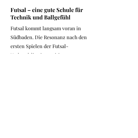
Futsal – eine gute Schule für
Technik und Ballgefühl
Futsal kommt langsam voran in
Südbaden. Die Resonanz nach den
ersten Spielen der Futsal-
Verbandsliga ist positiv.
Quelle: bad
ische-zeitung.de (BZ-Plus
Artikel)
Mehr erfahren
Futsal-Liga Südbaden: Tabelle
und Spielplan
Einsicht aktuelle Spiele & Tabelle