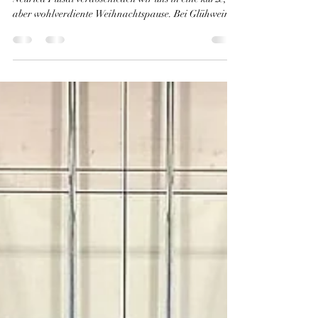
verabschiedet sich in die
Weihnachtspause!
Mit einem 5:1 Sieg gegen die Kollegen des TSV
Neuried Futsal verabschieden wir uns in eine kurze,
aber wohlverdiente Weihnachtspause. Bei Glühwein,
Speisen und Getränken konnten unsere Zuschauer das
letzte Heimspiel in 2025 erleben. Ein Teil der Spenden,
die am Spieltag zusammenkamen, werden für das
Jugendzentrum Jatz e.V. in Freiburg-Zähringen
genutzt, um Sport und Spiel bei Kindern und
Jugendlichen zu fördern. Im Anschluss an unser
Heimspiel verfolgten wir das Futsal-Verba