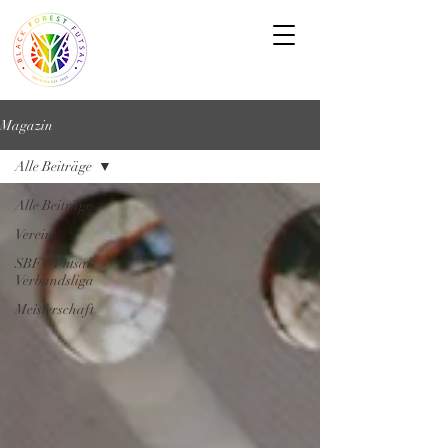
Magazin
Alle Beiträge
Alle Beiträge
Verein
SBFV-Futsal-
Verbandsliga
Meisterschaft