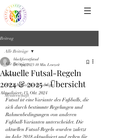
Beitrag
Alle Beiträge
blackforestfutsal
Alle Beiträge
28. Apr. 2023
10 Min. Lesezeit
Aktuelle Futsal-Regeln
Verein
2024 & 2025 - Übersicht
SBFV-Futsal-Verbandsliga
Aktualisiert:
13. Okt. 2024
Meisterschaft
Futsal ist eine Variante des Fußballs, die 
sich durch bestimmte Regelungen und 
Rahmenbedingungen von anderen 
Fußball-Varianten unterscheidet. Die 
aktuellen Futsal-Regeln wurden zuletzt 
im Jahr 2018 aktualisiert und gelten für 